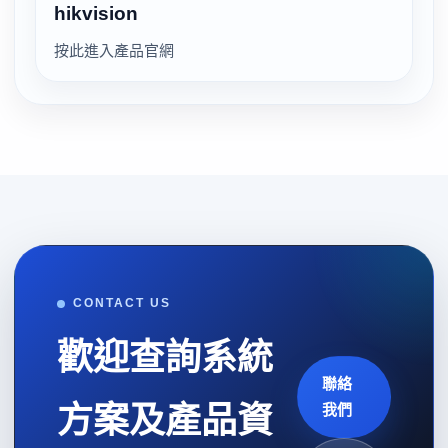
hikvision
按此進入產品官網
CONTACT US
歡迎查詢系統
聯絡
方案及產品資
我們