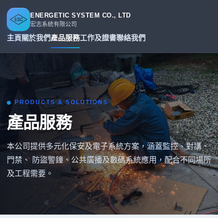
ENERGETIC SYSTEM CO., LTD
宏志系統有限公司
主頁
關於我們
產品服務
工作及證書
聯絡我們
PRODUCTS & SOLUTIONS
產品服務
本公司提供多元化保安及電子系統方案，涵蓋監控、對講、
門禁、 防盜警鐘、公共廣播及數碼系統應用，配合不同場所
及工程需要。